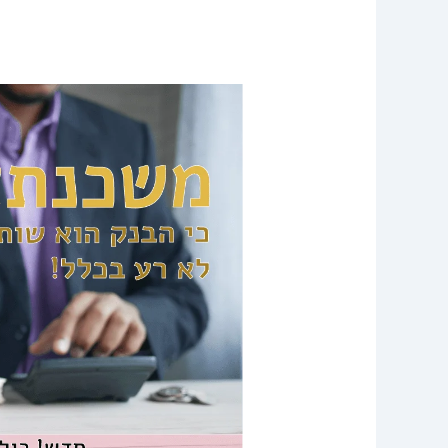
משכנתא
–
כי
הבנק
הוא
שותף
לא
רע
בכלל