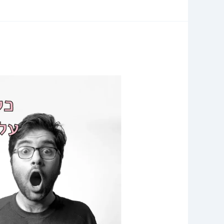
קופת
גמל
להשקעה
2023,
כל
מה
שרציתם
לדעת!
✌️