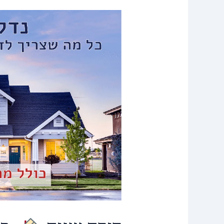
דירה
שניה
,
כל
מה
שצריך
לדעת
על
דירה
להשקעה
!