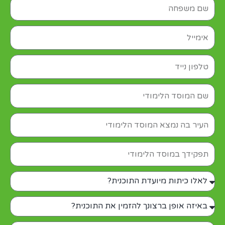
lastname
email
phone
c6
c8
position
c9
c10