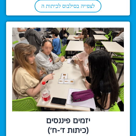
לצפייה בסילבוס לכיתות ה
יזמים פיננסים
(כיתות ז׳-ח׳)