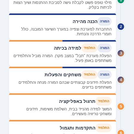
מילוי טופס פשוט לקבלת גישה לסביבת ההתנסות ושיוך הצוות
לכיתות בקליק.
הכנה מהירה
המורה
2
התחברות למערכת וצפייה במערך השיעור המובנה, כולל
חומרי הדרכה והנחיות.
למידה בכיתה
המורה
התלמיד
3
הפעלת מערכת "תבל" במצב מקרן. המורה מוביל והתלמידים
משתתפים באופן פעיל.
משחקים והפעלות
המורה
התלמיד
4
הפעלת חידונים קבוצתיים שבהם המורה מנחה והתלמידים
משתתפים בדיונים.
תרגול באפליקציה
התלמיד
5
המשך למידה מהנייד בבית, השלמת משימות, חידונים
ומשחקי טריוויה מעשירים.
התקדמות ותגמול
התלמיד
6