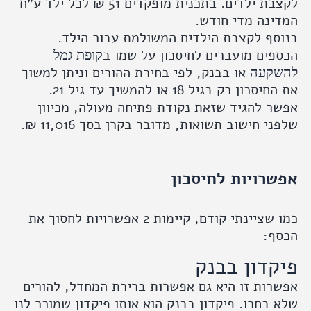
לקצבת ילדים. בתכנית מופקדים 51 ₪ לכל ילד ע״ח
נה מדי חודש.
סף לקצבת הילדים המשולמת עבור הילד.
ים מועברים לחיסכון על שמו ב
קופת גמל
או בבנק, לפי בחירת ההורים וניתן למשוך
קעה
ון רק בגיל 18 או להמשיך עד גיל 21.
 להגיד שזאת נקודת פתיחה מעולה, מכיוון
י חישוב תשואות, מדובר בקרן בסך 11,016 ₪.
רויות לחיסכון
כמו שציינתי קודם, קיימות 2 אפשרויות לחסוך את
ף:
דון בבנק
ות זו היא גם אפשרות ברירת המחדל, להורים
בחרו. פיקדון בבנק הוא אותו פיקדון שמוכר לנו