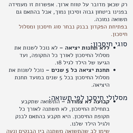
כאן מדובר על טווח ארוך. אפשרות זו מעמידה
נו ביטחון גבוה וסיכון נמוך, אבל בהתאם גם
אה נמוכה.
חת הפקדון בבנק נבחר סוג חיסכון ומסלול
ון.
י חיסכון:
ללא תחנות יציאה –
לא נוכל לשנות את
מסלול החיסכון לאורך כל התקופה, ועד
הגיעו של הילד לגיל 18.
תחנת יציאה כל 5 שנים –
נוכל לשנות את
מסלול החיסכון בכל 5 שנים במועד תחנת
היציאה.
ולי חיסכו לפי תשואה:
קבועה לא צמודה –
התשואה שתקבע
בתחילת החיסכון, לא תשתנה לאורך כל
תקופת החיסכון. היא תקבע בהתאם לבנק
ולגיל הילד שלנו.
שימו לב שהתשואה משתנה בין הבנקים ונעה