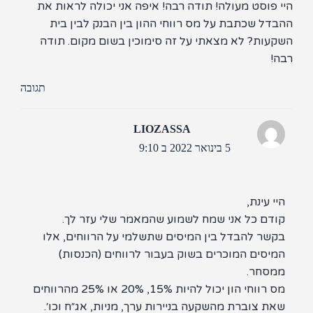
 פוסט מעולה! תודה רבה! איפה אני יכולה לראות את
דל שכתבת על מס רווחי ההון בין הבנק לבין בית
עות? לא מצאתי על זה סימוכין בשום מקום. תודה
!
תגובה
LIOZASSA
5 בינואר 2022 ב 9:10
י עינת,
ודם כל אני שמח לשמוע שהמאמר שלי עזר לך.
קשר להבדל בין המיסים שתשלמי על הרווחים, אלו
מיסים המוכרים בשוק בעבור לרווחים (הכנסות)
מסחר.
מס רווחי הון יכול להיות 15%, 20% או 25% מהרווחים
ת צוברת מהשקעה בניירות ערך, מניות, אג״ח וכו׳.