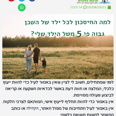
u
a
l
c
t
e
t
e
10/08/20
14 תגובות
u
g
s
b
b
a
r
o
e
p
a
o
m
p
k
מתחילים, חשוב לי לציין שאין באמור לעיל כדי להוות ייעוץ
, המלצה או חוות דעת באשר לכדאיות השקעה או קריאה
 פעולה מסויימת.
מור כדי להוות תחליף לייעוץ אישי, המותאם לצרכי הלקוח.
אמור לעיל התחייבות של מנהל האתר,
או כותב
הקהילה
 להשגת תשואה כלשהי.