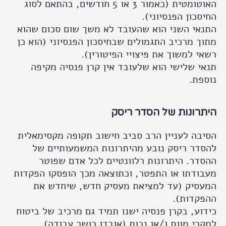
האוטומטית (כאמור 3 או 5 חודשים, בהתאם לסוג
החיסכון הפנסיוני).
התנאי השני הוא שהעובד לא משך שום סכום שהוא
מתוך מרכיב התגמולים שבחיסכון הפנסיוני (הוא כן
רשאי למשוך את פיצויי הפיטורין).
תנאי שלישי הוא שלעובד אין קרן פנסיה מקיפה
נוספת.
היתרונות של הסדר ריסק
הסיבה לעניין הרב סביב חישוב תקופה מקסימאלית
להסדר ריסק נובע מהיתרונות המשמעותיים של
ההסדר. היתרונות רלוונטיים לכל אדם שפוטר
מעבודתו או התפטר, וכתוצאה מכך הופסקו הפקדות
המעסיק (עד למציאת מעסיק חדש, שיחדש את
ההפקדות).
כידוע, בקרן פנסיה ישנו תמיד גם מרכיב של ביטוח
למקרי מוות ו/או נכות (אובדן כושר עבודה).