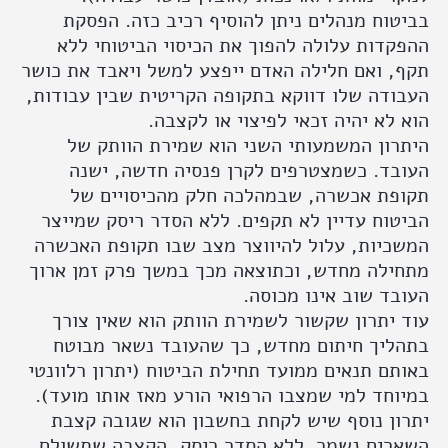
בביטוח מנהלים ניתן להוסיף רכיב כזה. הפסקת
ההפקדות עלולה להפוך את הכיסוי הביטוחי ללא
תקף, ואם חלילה האדם ייפצע למשל ויאבד את כושר
העבודה שלו דווקא בתקופה הקריטית שבין עבודות,
הוא לא יהיה זכאי לפיצוי או לקצבה.
היתרון המשמעותי השני הוא שמירת הוותק של
העובד. כשמצטרפים לקרן פנסיה חדשה, ישנה
תקופת אכשרה, שבמהלכה חלק מהכיסויים של
הביטוח עדיין לא תקפים. ללא הסדר ריסק שמייצר
המשכיות, עלול להיווצר מצב שבו תקופת האכשרה
מתחילה מחדש, וכתוצאה מכך במשך פרק זמן ארוך
העובד שוב אינו מכוסה.
עוד יתרון שקשור לשמירת הוותק הוא שאין צורך
בתהליך חיתום מחדש, כך שהעובד נשאר מבוטח
באותם תנאים ממועד תחילת הביטוח (יתרון רלוונטי
במיוחד למי שמצבו הרפואי הורע מאז אותו מועד).
יתרון נוסף שיש לקחת בחשבון הוא שגובה קצבת
השארים נשמר. ללא הסדר ריסק, הקצבה שתשולם