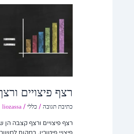
רצף
פיצויים
ורצף
קצבה
רצף פיצויים ורצ
כתיבת תגובה
/
כללי
/
liozassa
רצף פיצויים ורצף קצבה הן 
פיצויי פיטורין, במקום למשו