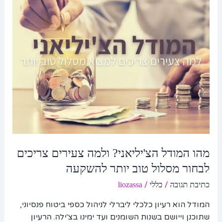
ולמה
צעירים
צריכים
לבחור
מסלול
טוב
יותר
להשקעה
מהו המודל הצ'יליאני? ולמה צעירים צריכים
לבחור מסלול טוב יותר להשקעה
/
/
כתיבת תגובה
כללי
liozassa
המודל הוא רעיון כלכלי ליברלי לניהול כספי ביטוח פנסיוני,
שתוכנן וייושם בשנות השומנים ועד ימינו בצ'ילה. הרעיון